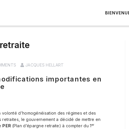
BIENVENU
retraite
MMENTS
JACQUES HELLART
odifications importantes en
te
a volonté d’homogénéisation des régimes et des
s retraites, le gouvernement a décidé de mettre en
er
le
PER
(Plan d’épargne retraite) à compter du 1