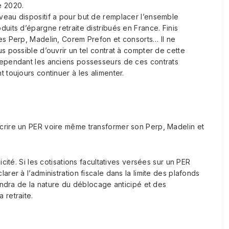
e 2020.
eau dispositif a pour but de remplacer l’ensemble
duits d’épargne retraite distribués en France. Finis
es Perp, Madelin, Corem Prefon et consorts… Il ne
us possible d’ouvrir un tel contrat à compter de cette
ependant les anciens possesseurs de ces contrats
t toujours continuer à les alimenter.
scrire un PER voire même transformer son Perp, Madelin et
cité. Si les cotisations facultatives versées sur un PER
rer à l’administration fiscale dans la limite des plafonds
pendra de la nature du déblocage anticipé et des
 retraite.