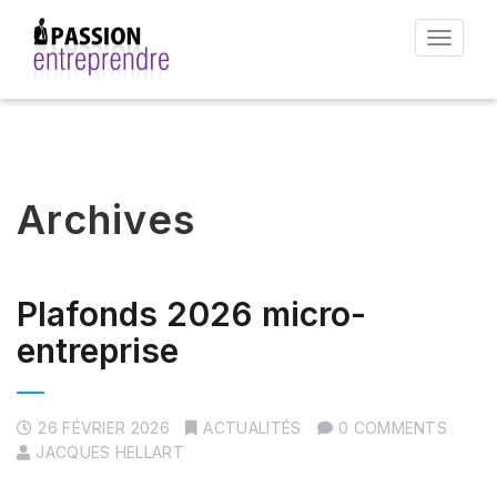
Toggle
navigat
Archives
Plafonds 2026 micro-
entreprise
26 FÉVRIER 2026
ACTUALITÉS
0 COMMENTS
JACQUES HELLART