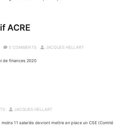
tif ACRE
0 COMMENTS
JACQUES HELLART
loi de finances 2020
TS
JACQUES HELLART
u moins 11 salariés devront mettre en place un CSE (Comité