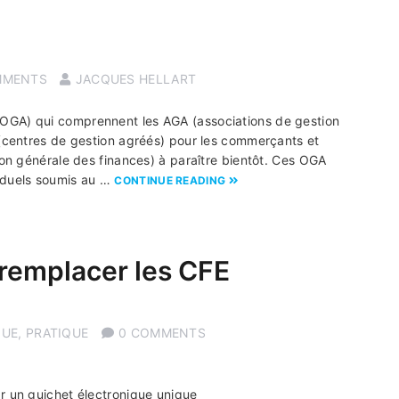
MMENTS
JACQUES HELLART
OGA) qui comprennent les AGA (associations de gestion
 (centres de gestion agréés) pour les commerçants et
tion générale des finances) à paraître bientôt. Ces OGA
viduels soumis au …
CONTINUE READING
 remplacer les CFE
QUE
,
PRATIQUE
0 COMMENTS
ar un guichet électronique unique