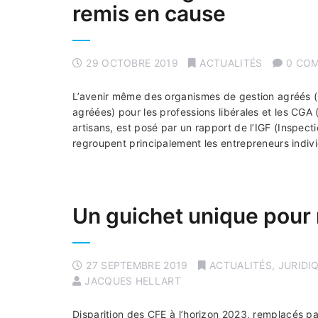
remis en cause
29 OCTOBRE 2019
ACTUALITÉS
0 CO
L’avenir même des organismes de gestion agréés (
agréées) pour les professions libérales et les CGA
artisans, est posé par un rapport de l’IGF (Inspec
regroupent principalement les entrepreneurs indi
Un guichet unique pour
27 SEPTEMBRE 2019
ACTUALITÉS
,
JURIDI
JACQUES HELLART
Disparition des CFE à l’horizon 2023, remplacés p